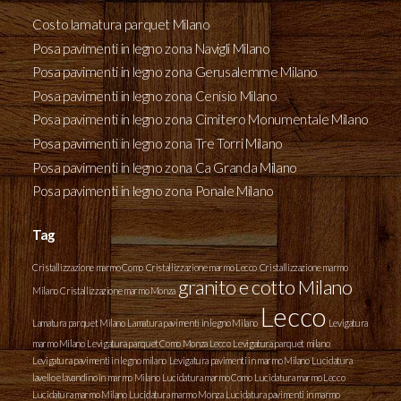
Costo lamatura parquet Milano
Posa pavimenti in legno zona Navigli Milano
Posa pavimenti in legno zona Gerusalemme Milano
Posa pavimenti in legno zona Cenisio Milano
Posa pavimenti in legno zona Cimitero Monumentale Milano
Posa pavimenti in legno zona Tre Torri Milano
Posa pavimenti in legno zona Ca Granda Milano
Posa pavimenti in legno zona Ponale Milano
Tag
Cristallizzazione marmo Como
Cristallizzazione marmo Lecco
Cristallizzazione marmo
granito e cotto Milano
Milano
Cristallizzazione marmo Monza
Lecco
Lamatura parquet Milano
Lamatura pavimenti in legno Milano
Levigatura
marmo Milano
Levigatura parquet Como Monza Lecco
Levigatura parquet milano
Levigatura pavimenti in legno milano
Levigatura pavimenti in marmo Milano
Lucidatura
lavello e lavandino in marmo Milano
Lucidatura marmo Como
Lucidatura marmo Lecco
Lucidatura marmo Milano
Lucidatura marmo Monza
Lucidatura pavimenti in marmo